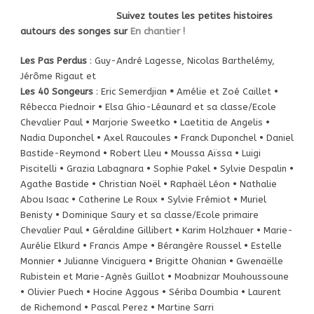
Suivez toutes les petites histoires
autours des songes sur
En chantier !
Les Pas Perdu
s
:
Guy-André Lagesse, Nicolas Barthelémy,
Jérôme Rigaut et
Les 40 Songeurs
:
Eric Semerdjian
•
Amélie et Zoé Caillet
•
Rébecca Piednoir
•
Elsa Ghio-Léaunard et sa classe/Ecole
Chevalier Paul
•
Marjorie Sweetko
•
Laetitia de Angelis
•
Nadia Duponchel
•
Axel Raucoules
•
Franck Duponchel
•
Daniel
Bastide-Reymond
•
Robert Lleu
•
Moussa Aïssa
•
Luigi
Piscitelli
•
Grazia Labagnara
•
Sophie Pakel
•
Sylvie Despalin
•
Agathe Bastide
•
Christian Noël
•
Raphaël Léon
•
Nathalie
Abou Isaac
•
Catherine Le Roux
•
Sylvie Frémiot
•
Muriel
Benisty
•
Dominique Saury et sa classe/Ecole primaire
Chevalier Paul
•
Géraldine Gillibert
•
Karim Holzhauer
•
Marie-
Aurélie Elkurd
•
Francis Ampe
•
Bérangère Roussel
•
Estelle
Monnier
•
Julianne Vinciguera
•
Brigitte Ohanian
•
Gwenaëlle
Rubistein et Marie-Agnès Guillot
•
Moabnizar Mouhoussoune
•
Olivier Puech
•
Hocine Aggous
•
Sériba Doumbia
•
Laurent
de Richemond
•
Pascal Perez
•
Martine Sarri