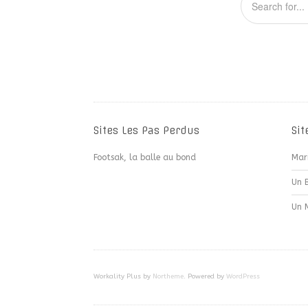
Sites Les Pas Perdus
Sit
Footsak, la balle au bond
Mar
Un 
Un 
Workality Plus by
Northeme
.
Powered by
WordPress